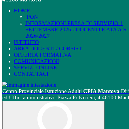
HOME
PON
INFORMAZIONI PRESA DI SERVIZIO 1
SETTEMBRE 2026 - DOCENTI E ATA A.S.
2026/2027
ISTITUTO
AREA DOCENTI / CORSISTI
OFFERTA FORMATIVA
COMUNICAZIONI
SERVIZI ONLINE
CONTATTACI
Centro Provinciale Istruzione Adulti
CPIA Mantova
Dir
ed Uffici amministrativi: Piazza Polveriera, 4 46100 Man