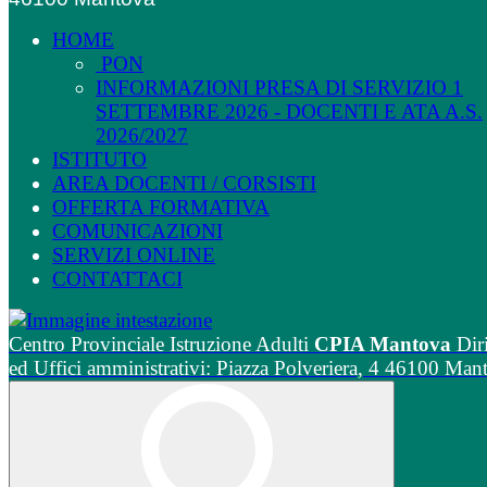
HOME
PON
INFORMAZIONI PRESA DI SERVIZIO 1
SETTEMBRE 2026 - DOCENTI E ATA A.S.
2026/2027
ISTITUTO
AREA DOCENTI / CORSISTI
OFFERTA FORMATIVA
COMUNICAZIONI
SERVIZI ONLINE
CONTATTACI
Centro Provinciale Istruzione Adulti
CPIA Mantova
Dir
ed Uffici amministrativi: Piazza Polveriera, 4 46100 Man