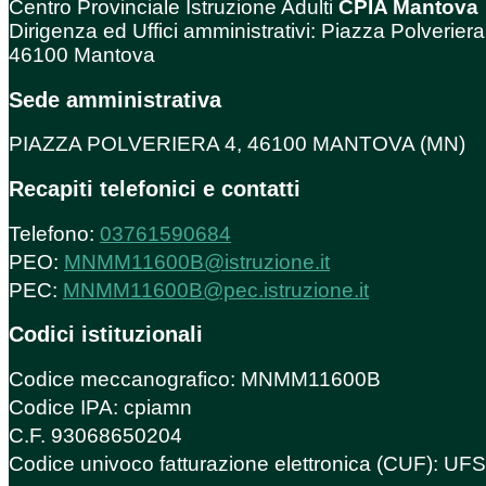
Centro Provinciale Istruzione Adulti
CPIA Mantova
Dirigenza ed Uffici amministrativi: Piazza Polveriera
46100 Mantova
Sede amministrativa
PIAZZA POLVERIERA 4, 46100 MANTOVA (MN)
Recapiti telefonici e contatti
Telefono:
03761590684
PEO:
MNMM11600B@istruzione.it
PEC:
MNMM11600B@pec.istruzione.it
Codici istituzionali
Codice meccanografico: MNMM11600B
Codice IPA: cpiamn
C.F. 93068650204
Codice univoco fatturazione elettronica (CUF): U