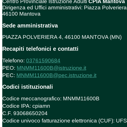
Centro Provinciale Istruzione Adulti
CPIA Mantova
Dirigenza ed Uffici amministrativi: Piazza Polveriera
46100 Mantova
Sede amministrativa
PIAZZA POLVERIERA 4, 46100 MANTOVA (MN)
Recapiti telefonici e contatti
Telefono:
03761590684
PEO:
MNMM11600B@istruzione.it
PEC:
MNMM11600B@pec.istruzione.it
Codici istituzionali
Codice meccanografico: MNMM11600B
Codice IPA: cpiamn
C.F. 93068650204
Codice univoco fatturazione elettronica (CUF): U