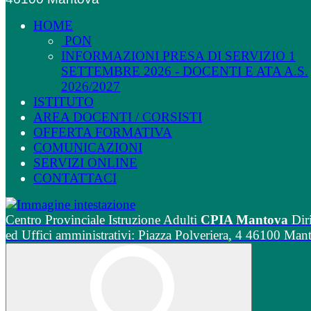
HOME
PON
INFORMAZIONI PRESA DI SERVIZIO 1
SETTEMBRE 2026 - DOCENTI E ATA A.S.
2026/2027
ISTITUTO
AREA DOCENTI / CORSISTI
OFFERTA FORMATIVA
COMUNICAZIONI
SERVIZI ONLINE
CONTATTACI
Centro Provinciale Istruzione Adulti
CPIA Mantova
Dir
ed Uffici amministrativi: Piazza Polveriera, 4 46100 Man