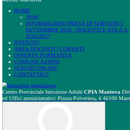
HOME
PON
INFORMAZIONI PRESA DI SERVIZIO 1
SETTEMBRE 2026 - DOCENTI E ATA A.S.
2026/2027
ISTITUTO
AREA DOCENTI / CORSISTI
OFFERTA FORMATIVA
COMUNICAZIONI
SERVIZI ONLINE
CONTATTACI
Centro Provinciale Istruzione Adulti
CPIA Mantova
Dir
ed Uffici amministrativi: Piazza Polveriera, 4 46100 Man