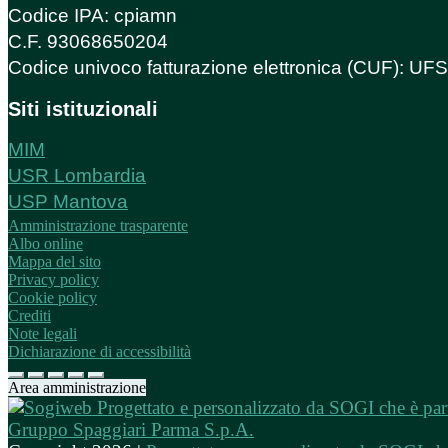
Codice IPA: cpiamn
C.F. 93068650204
Codice univoco fatturazione elettronica (CUF): U
Siti istituzionali
MIM
USR Lombardia
USP Mantova
Amministrazione trasparente
Albo online
Mappa del sito
Privacy policy
Cookie policy
Crediti
Note legali
Dichiarazione di accessibilità
Area amministrazione