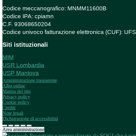
Codice meccanografico: MNMM11600B
Codice IPA: cpiamn
C.F. 93068650204
Codice univoco fatturazione elettronica (CUF): U
Siti istituzionali
MIM
USR Lombardia
USP Mantova
Amministrazione trasparente
Albo online
Mappa del sito
Privacy policy
Cookie policy
Crediti
Note legali
Dichiarazione di accessibilità
Area amministrazione