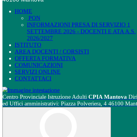
HOME
PON
INFORMAZIONI PRESA DI SERVIZIO 1
SETTEMBRE 2026 - DOCENTI E ATA A.S.
2026/2027
ISTITUTO
AREA DOCENTI / CORSISTI
OFFERTA FORMATIVA
COMUNICAZIONI
SERVIZI ONLINE
CONTATTACI
Centro Provinciale Istruzione Adulti
CPIA Mantova
Dir
ed Uffici amministrativi: Piazza Polveriera, 4 46100 Man