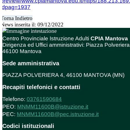
preview/www.cpiamantova.edu.it/https/188.213.169
idpag=1937
Torna Indietro
News inserita il: 09/12/2022
Centro Provinciale Istruzione Adulti
CPIA Mantova
Dirigenza ed Uffici amministrativi: Piazza Polveriera
46100 Mantova
Sede amministrativa
PIAZZA POLVERIERA 4, 46100 MANTOVA (MN)
Recapiti telefonici e contatti
Telefono:
03761590684
PEO:
MNMM11600B@istruzione.it
PEC:
MNMM11600B@pec.istruzione.it
Codici istituzionali