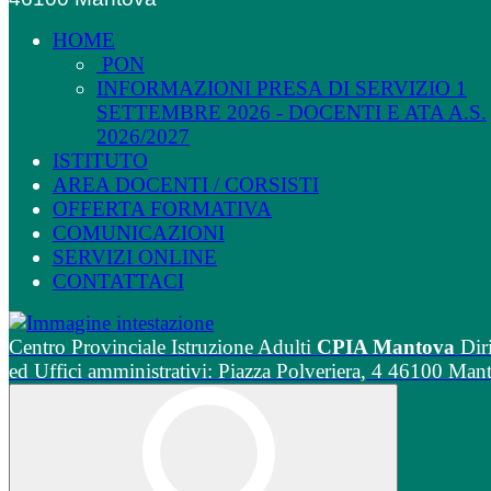
HOME
PON
INFORMAZIONI PRESA DI SERVIZIO 1
SETTEMBRE 2026 - DOCENTI E ATA A.S.
2026/2027
ISTITUTO
AREA DOCENTI / CORSISTI
OFFERTA FORMATIVA
COMUNICAZIONI
SERVIZI ONLINE
CONTATTACI
Centro Provinciale Istruzione Adulti
CPIA Mantova
Dir
ed Uffici amministrativi: Piazza Polveriera, 4 46100 Man