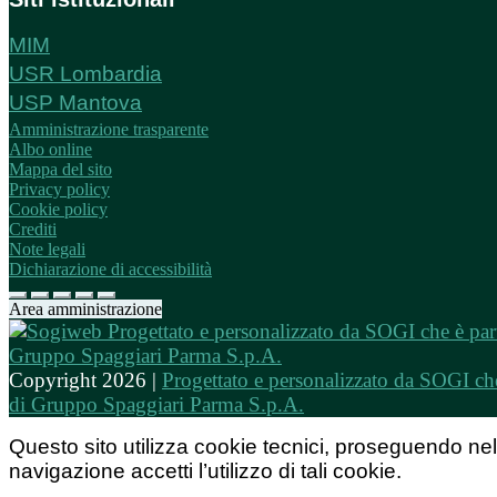
MIM
USR Lombardia
USP Mantova
Amministrazione trasparente
Albo online
Mappa del sito
Privacy policy
Cookie policy
Crediti
Note legali
Dichiarazione di accessibilità
Area amministrazione
Copyright 2026 |
Progettato e personalizzato da SOGI che
di Gruppo Spaggiari Parma S.p.A.
Questo sito utilizza cookie tecnici, proseguendo nel
navigazione accetti l’utilizzo di tali cookie.