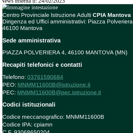
News inserita il: 24/02/2023
Centro Provinciale Istruzione Adulti
CPIA Mantova
Dirigenza ed Uffici amministrativi: Piazza Polveriera
46100 Mantova
Sede amministrativa
PIAZZA POLVERIERA 4, 46100 MANTOVA (MN)
Recapiti telefonici e contatti
Telefono:
03761590684
PEO:
MNMM11600B@istruzione.it
PEC:
MNMM11600B@pec.istruzione.it
Codici istituzionali
Codice meccanografico: MNMM11600B
Codice IPA: cpiamn
C.F. 93068650204