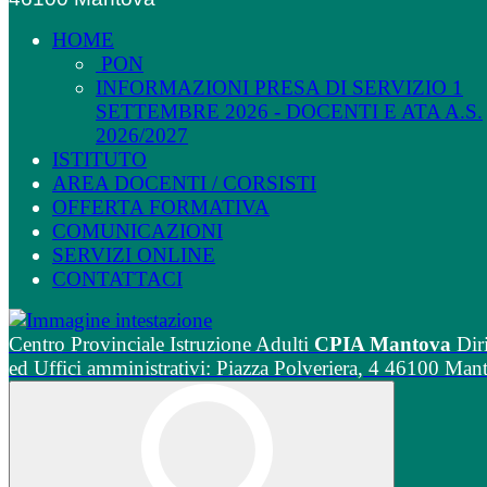
HOME
PON
INFORMAZIONI PRESA DI SERVIZIO 1
SETTEMBRE 2026 - DOCENTI E ATA A.S.
2026/2027
ISTITUTO
AREA DOCENTI / CORSISTI
OFFERTA FORMATIVA
COMUNICAZIONI
SERVIZI ONLINE
CONTATTACI
Centro Provinciale Istruzione Adulti
CPIA Mantova
Dir
ed Uffici amministrativi: Piazza Polveriera, 4 46100 Man