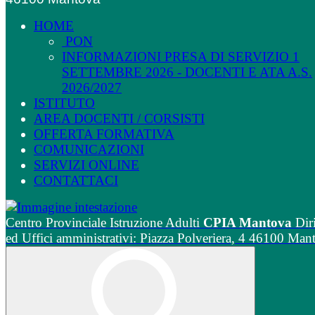
HOME
PON
INFORMAZIONI PRESA DI SERVIZIO 1
SETTEMBRE 2026 - DOCENTI E ATA A.S.
2026/2027
ISTITUTO
AREA DOCENTI / CORSISTI
OFFERTA FORMATIVA
COMUNICAZIONI
SERVIZI ONLINE
CONTATTACI
Centro Provinciale Istruzione Adulti
CPIA Mantova
Dir
ed Uffici amministrativi: Piazza Polveriera, 4 46100 Man