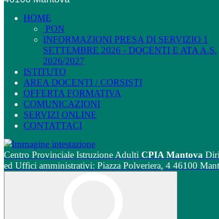
HOME
PON
INFORMAZIONI PRESA DI SERVIZIO 1
SETTEMBRE 2026 - DOCENTI E ATA A.S.
2026/2027
ISTITUTO
AREA DOCENTI / CORSISTI
OFFERTA FORMATIVA
COMUNICAZIONI
SERVIZI ONLINE
CONTATTACI
Centro Provinciale Istruzione Adulti
CPIA Mantova
Dir
ed Uffici amministrativi: Piazza Polveriera, 4 46100 Man