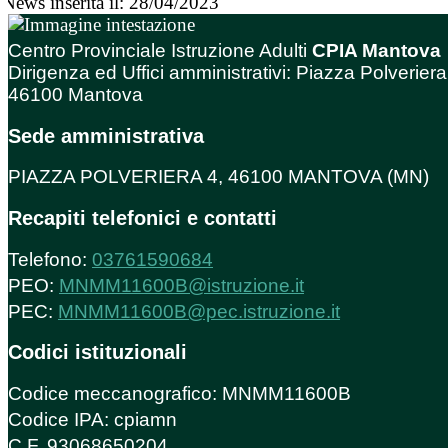
News inserita il: 28/04/2023
Centro Provinciale Istruzione Adulti
CPIA Mantova
Dirigenza ed Uffici amministrativi: Piazza Polveriera
46100 Mantova
Sede amministrativa
PIAZZA POLVERIERA 4, 46100 MANTOVA (MN)
Recapiti telefonici e contatti
Telefono:
03761590684
PEO:
MNMM11600B@istruzione.it
PEC:
MNMM11600B@pec.istruzione.it
Codici istituzionali
Codice meccanografico: MNMM11600B
Codice IPA: cpiamn
C.F. 93068650204