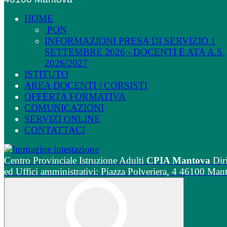
HOME
PON
INFORMAZIONI PRESA DI SERVIZIO 1
SETTEMBRE 2026 - DOCENTI E ATA A.S.
2026/2027
ISTITUTO
AREA DOCENTI / CORSISTI
OFFERTA FORMATIVA
COMUNICAZIONI
SERVIZI ONLINE
CONTATTACI
Centro Provinciale Istruzione Adulti
CPIA Mantova
Dir
ed Uffici amministrativi: Piazza Polveriera, 4 46100 Man