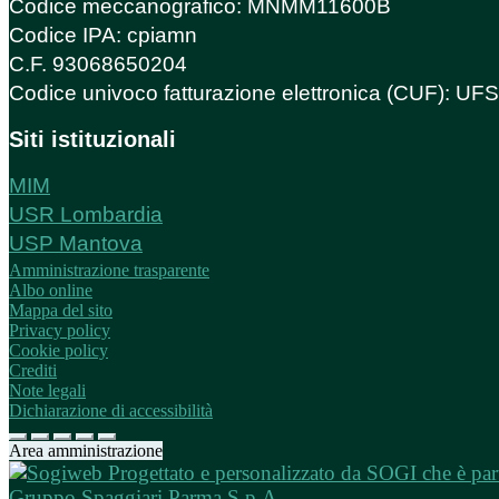
Codice meccanografico: MNMM11600B
Codice IPA: cpiamn
C.F. 93068650204
Codice univoco fatturazione elettronica (CUF): U
Siti istituzionali
MIM
USR Lombardia
USP Mantova
Amministrazione trasparente
Albo online
Mappa del sito
Privacy policy
Cookie policy
Crediti
Note legali
Dichiarazione di accessibilità
Area amministrazione