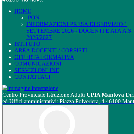
HOME
PON
INFORMAZIONI PRESA DI SERVIZIO 1
SETTEMBRE 2026 - DOCENTI E ATA A.S.
2026/2027
ISTITUTO
AREA DOCENTI / CORSISTI
OFFERTA FORMATIVA
COMUNICAZIONI
SERVIZI ONLINE
CONTATTACI
Centro Provinciale Istruzione Adulti
CPIA Mantova
Dir
ed Uffici amministrativi: Piazza Polveriera, 4 46100 Man