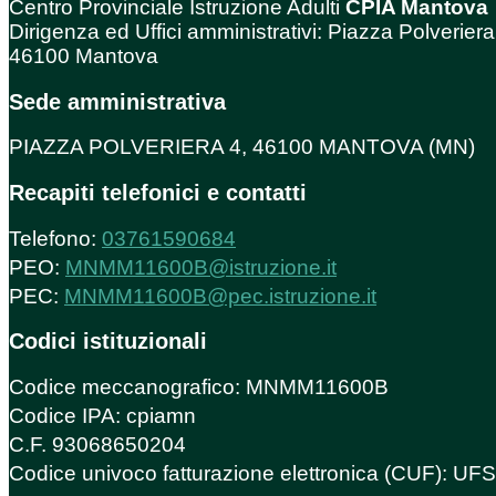
Centro Provinciale Istruzione Adulti
CPIA Mantova
Dirigenza ed Uffici amministrativi: Piazza Polveriera
46100 Mantova
Sede amministrativa
PIAZZA POLVERIERA 4, 46100 MANTOVA (MN)
Recapiti telefonici e contatti
Telefono:
03761590684
PEO:
MNMM11600B@istruzione.it
PEC:
MNMM11600B@pec.istruzione.it
Codici istituzionali
Codice meccanografico: MNMM11600B
Codice IPA: cpiamn
C.F. 93068650204
Codice univoco fatturazione elettronica (CUF): U