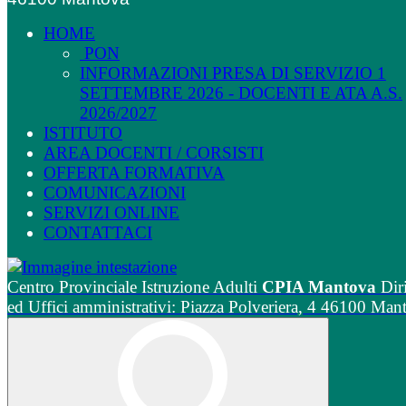
HOME
PON
INFORMAZIONI PRESA DI SERVIZIO 1
SETTEMBRE 2026 - DOCENTI E ATA A.S.
2026/2027
ISTITUTO
AREA DOCENTI / CORSISTI
OFFERTA FORMATIVA
COMUNICAZIONI
SERVIZI ONLINE
CONTATTACI
Centro Provinciale Istruzione Adulti
CPIA Mantova
Dir
ed Uffici amministrativi: Piazza Polveriera, 4 46100 Man