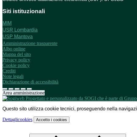
Siti istituzionali
MIM
USR Lombardia
USP Mantova
Amministrazione trasparente
Albo online
Mappa del sito
Privacy policy
Cookie policy
Crediti
Note legali
Dichiarazione di accessibilità
Area amministrazione
Questo sito utilizza cookie tecnici, proseguendo nella navigazion
Dettagli
cookies
Accetto
i cookies