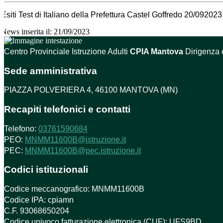
Esiti Test di Italiano della Prefettura Castel Goffredo 20/092023
News inserita il: 21/09/2023
Centro Provinciale Istruzione Adulti
CPIA Mantova
Dirigenza 
Sede amministrativa
PIAZZA POLVERIERA 4, 46100 MANTOVA (MN)
Recapiti telefonici e contatti
Telefono:
03761590684
PEO:
MNMM11600B@istruzione.it
PEC:
MNMM11600B@pec.istruzione.it
Codici istituzionali
Codice meccanografico: MNMM11600B
Codice IPA: cpiamn
C.F. 93068650204
Codice univoco fatturazione elettronica (CUF): UFS9BD