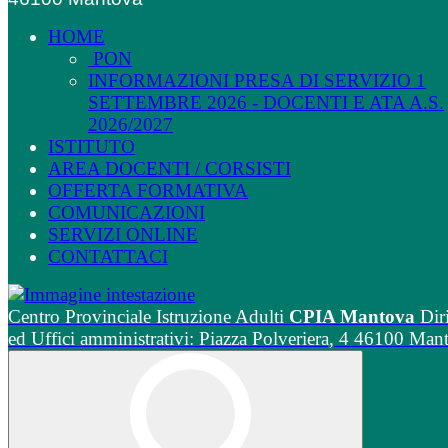
HOME
PON
INFORMAZIONI PRESA DI SERVIZIO 1
SETTEMBRE 2026 - DOCENTI E ATA A.S.
2026/2027
ISTITUTO
AREA DOCENTI / CORSISTI
OFFERTA FORMATIVA
COMUNICAZIONI
SERVIZI ONLINE
CONTATTACI
Centro Provinciale Istruzione Adulti
CPIA Mantova
Dir
ed Uffici amministrativi: Piazza Polveriera, 4 46100 Man