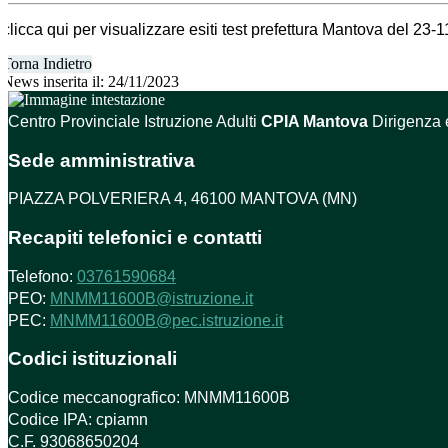
clicca qui per visualizzare esiti test prefettura Mantova del 23-
Torna Indietro
News inserita il: 24/11/2023
Centro Provinciale Istruzione Adulti
CPIA Mantova
Dirigenza 
Sede amministrativa
PIAZZA POLVERIERA 4, 46100 MANTOVA (MN)
Recapiti telefonici e contatti
Telefono:
03761590684
PEO:
MNMM11600B@istruzione.it
PEC:
MNMM11600B@pec.istruzione.it
Codici istituzionali
Codice meccanografico: MNMM11600B
Codice IPA: cpiamn
C.F. 93068650204