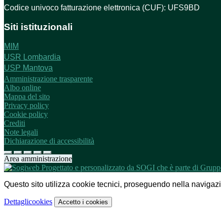
Codice univoco fatturazione elettronica (CUF): UFS9BD
Siti istituzionali
MIM
USR Lombardia
USP Mantova
Amministrazione trasparente
Albo online
Mappa del sito
Privacy policy
Cookie policy
Crediti
Note legali
Dichiarazione di accessibilità
Area amministrazione
Questo sito utilizza cookie tecnici, proseguendo nella navigazion
Dettagli
cookies
Accetto
i cookies