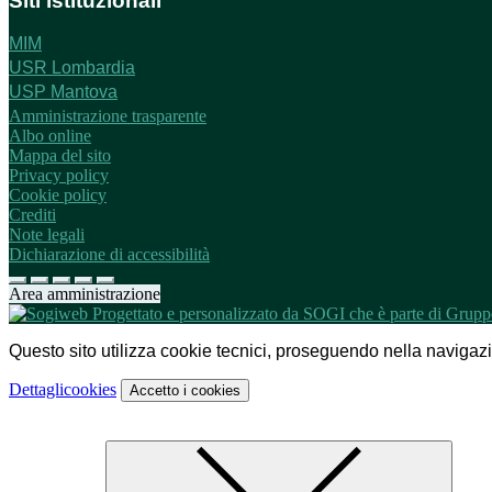
Siti istituzionali
MIM
USR Lombardia
USP Mantova
Amministrazione trasparente
Albo online
Mappa del sito
Privacy policy
Cookie policy
Crediti
Note legali
Dichiarazione di accessibilità
Area amministrazione
Questo sito utilizza cookie tecnici, proseguendo nella navigazion
Dettagli
cookies
Accetto
i cookies