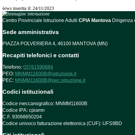
News inserita il: 24/11/2023
Centro Provinciale Istruzione Adulti
CPIA Mantova
Dirigenza 
Sede amministrativa
PIAZZA POLVERIERA 4, 46100 MANTOVA (MN)
Recapiti telefonici e contatti
Telefono:
03761590684
PEO:
MNMM11600B@istruzione.it
PEC:
MNMM11600B@pec.istruzione.it
Codici istituzionali
Codice meccanografico: MNMM11600B
Codice IPA: cpiamn
C.F. 93068650204
Codice univoco fatturazione elettronica (CUF): UFS9BD