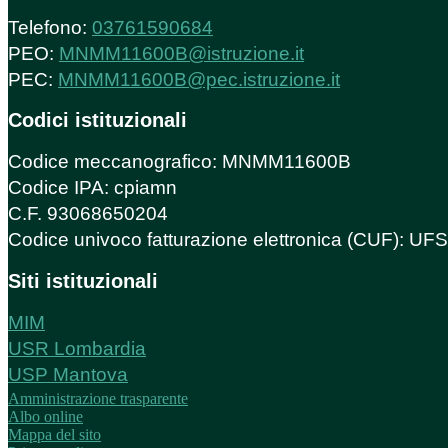
Telefono:
03761590684
PEO:
MNMM11600B@istruzione.it
PEC:
MNMM11600B@pec.istruzione.it
Codici istituzionali
Codice meccanografico: MNMM11600B
Codice IPA: cpiamn
C.F. 93068650204
Codice univoco fatturazione elettronica (CUF): U
Siti istituzionali
MIM
USR Lombardia
USP Mantova
Amministrazione trasparente
Albo online
Mappa del sito