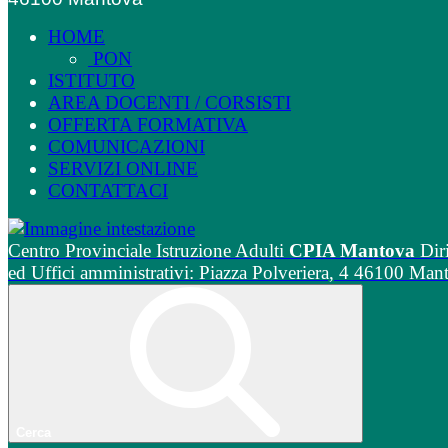
HOME
PON
ISTITUTO
AREA DOCENTI / CORSISTI
OFFERTA FORMATIVA
COMUNICAZIONI
SERVIZI ONLINE
CONTATTACI
Centro Provinciale Istruzione Adulti
CPIA Mantova
Dir
ed Uffici amministrativi: Piazza Polveriera, 4 46100 Man
Cerca