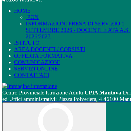
HOME
PON
INFORMAZIONI PRESA DI SERVIZIO 1
SETTEMBRE 2026 - DOCENTI E ATA A.S.
2026/2027
ISTITUTO
AREA DOCENTI / CORSISTI
OFFERTA FORMATIVA
COMUNICAZIONI
SERVIZI ONLINE
CONTATTACI
Centro Provinciale Istruzione Adulti
CPIA Mantova
Dir
ed Uffici amministrativi: Piazza Polveriera, 4 46100 Man