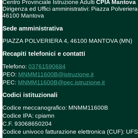
Centro Provinciale Istruzione Adulti
CPIA Mantova
Dirigenza ed Uffici amministrativi: Piazza Polveriera
46100 Mantova
Sede amministrativa
PIAZZA POLVERIERA 4, 46100 MANTOVA (MN)
Recapiti telefonici e contatti
Telefono:
03761590684
PEO:
MNMM11600B@istruzione.it
PEC:
MNMM11600B@pec.istruzione.it
Codici istituzionali
Codice meccanografico: MNMM11600B
Codice IPA: cpiamn
C.F. 93068650204
Codice univoco fatturazione elettronica (CUF): U