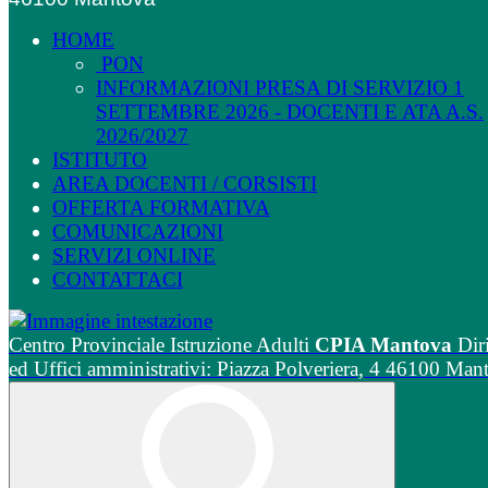
HOME
PON
INFORMAZIONI PRESA DI SERVIZIO 1
SETTEMBRE 2026 - DOCENTI E ATA A.S.
2026/2027
ISTITUTO
AREA DOCENTI / CORSISTI
OFFERTA FORMATIVA
COMUNICAZIONI
SERVIZI ONLINE
CONTATTACI
Centro Provinciale Istruzione Adulti
CPIA Mantova
Dir
ed Uffici amministrativi: Piazza Polveriera, 4 46100 Man