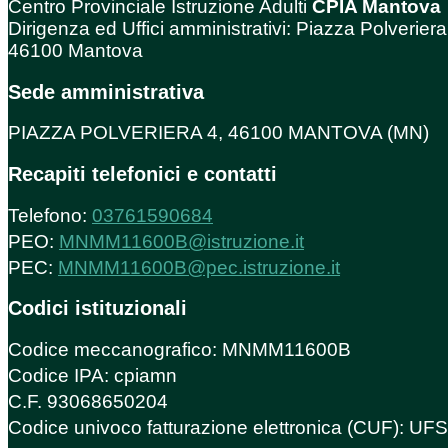
Centro Provinciale Istruzione Adulti
CPIA Mantova
Dirigenza ed Uffici amministrativi: Piazza Polveriera
46100 Mantova
Sede amministrativa
PIAZZA POLVERIERA 4, 46100 MANTOVA (MN)
Recapiti telefonici e contatti
Telefono:
03761590684
PEO:
MNMM11600B@istruzione.it
PEC:
MNMM11600B@pec.istruzione.it
Codici istituzionali
Codice meccanografico: MNMM11600B
Codice IPA: cpiamn
C.F. 93068650204
Codice univoco fatturazione elettronica (CUF): U