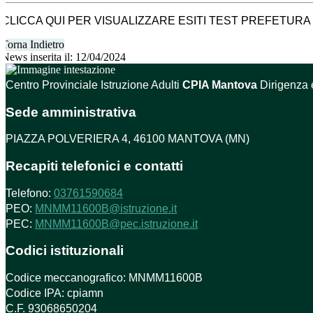
CLICCA QUI PER VISUALIZZARE ESITI TEST PREFETURA 
Torna Indietro
News inserita il: 12/04/2024
Centro Provinciale Istruzione Adulti
CPIA Mantova
Dirigenza 
Sede amministrativa
PIAZZA POLVERIERA 4, 46100 MANTOVA (MN)
Recapiti telefonici e contatti
Telefono:
03761590684
PEO:
MNMM11600B@istruzione.it
PEC:
MNMM11600B@pec.istruzione.it
Codici istituzionali
Codice meccanografico: MNMM11600B
Codice IPA: cpiamn
C.F. 93068650204