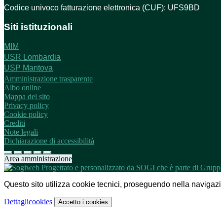
Codice univoco fatturazione elettronica (CUF): UFS9BD
Siti istituzionali
MIM
USR Lombardia
USP Mantova
Amministrazione trasparente
Albo online
Mappa del sito
Privacy policy
Cookie policy
Crediti
Note legali
Dichiarazione di accessibilità
Area amministrazione
Questo sito utilizza cookie tecnici, proseguendo nella navigazion
Dettagli
cookies
Accetto
i cookies