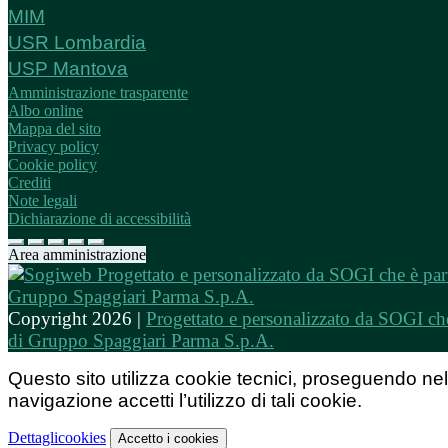
MIM
USR Lombardia
USP Mantova
Amministrazione trasparente
Albo online
Mappa del sito
Privacy policy
Cookie policy
Crediti
Note legali
Dichiarazione di accessibilità
Area amministrazione
Copyright 2026 |
Progettato e personalizzato da SOGI che
di Gruppo Spaggiari Parma S.p.A.
Questo sito utilizza cookie tecnici, proseguendo nel
navigazione accetti l’utilizzo di tali cookie.
Dettagli
cookies
Accetto
i cookies