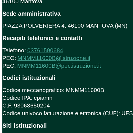
46100 Mantova
Sede amministrativa
PIAZZA POLVERIERA 4, 46100 MANTOVA (MN)
Recapiti telefonici e contatti
Telefono:
03761590684
PEO:
MNMM11600B@istruzione.it
PEC:
MNMM11600B@pec.istruzione.it
Codici istituzionali
Codice meccanografico: MNMM11600B
Codice IPA: cpiamn
C.F. 93068650204
Codice univoco fatturazione elettronica (CUF): U
Siti istituzionali