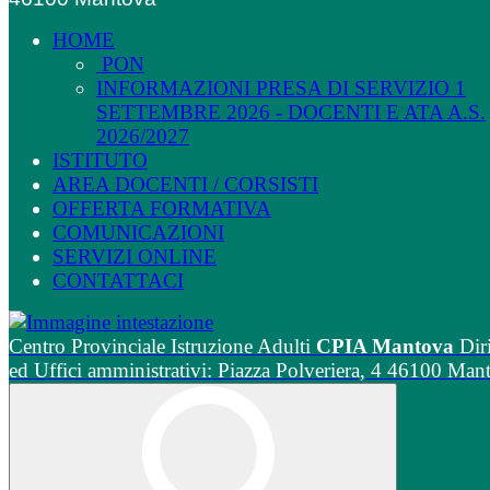
HOME
PON
INFORMAZIONI PRESA DI SERVIZIO 1
SETTEMBRE 2026 - DOCENTI E ATA A.S.
2026/2027
ISTITUTO
AREA DOCENTI / CORSISTI
OFFERTA FORMATIVA
COMUNICAZIONI
SERVIZI ONLINE
CONTATTACI
Centro Provinciale Istruzione Adulti
CPIA Mantova
Dir
ed Uffici amministrativi: Piazza Polveriera, 4 46100 Man