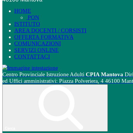
HOME
PON
ISTITUTO
AREA DOCENTI / CORSISTI
OFFERTA FORMATIVA
COMUNICAZIONI
SERVIZI ONLINE
CONTATTACI
Centro Provinciale Istruzione Adulti
CPIA Mantova
Dir
ed Uffici amministrativi: Piazza Polveriera, 4 46100 Man
Cerca