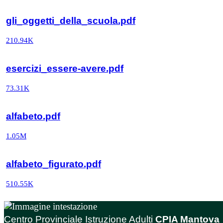
gli_oggetti_della_scuola.pdf
210.94K
esercizi_essere-avere.pdf
73.31K
alfabeto.pdf
1.05M
alfabeto_figurato.pdf
510.55K
Centro Provinciale Istruzione Adulti
CPIA Mantova