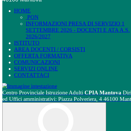
HOME
PON
INFORMAZIONI PRESA DI SERVIZIO 1
SETTEMBRE 2026 - DOCENTI E ATA A.S.
2026/2027
ISTITUTO
AREA DOCENTI / CORSISTI
OFFERTA FORMATIVA
COMUNICAZIONI
SERVIZI ONLINE
CONTATTACI
Centro Provinciale Istruzione Adulti
CPIA Mantova
Dir
ed Uffici amministrativi: Piazza Polveriera, 4 46100 Man