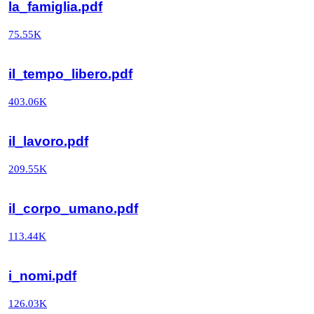
la_famiglia.pdf
75.55K
il_tempo_libero.pdf
403.06K
il_lavoro.pdf
209.55K
il_corpo_umano.pdf
113.44K
i_nomi.pdf
126.03K