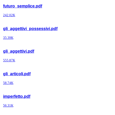
futuro_semplice.pdf
242.02K
gli_aggettivi_possessivi.pdf
35.39K
gli_aggettivi.pdf
555.87K
gli_articoli.pdf
58.74K
imperfetto.pdf
56.31K