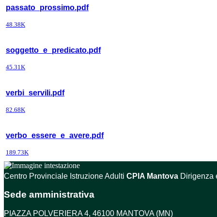
passato_prossimo.pdf
48.38K
soggetto_e_predicato.pdf
45.31K
verbi_servili.pdf
82.68K
verbo_essere_e_avere.pdf
189.73K
Centro Provinciale Istruzione Adulti
CPIA Mantova
Dirigenza 
Sede amministrativa
PIAZZA POLVERIERA 4, 46100 MANTOVA (MN)